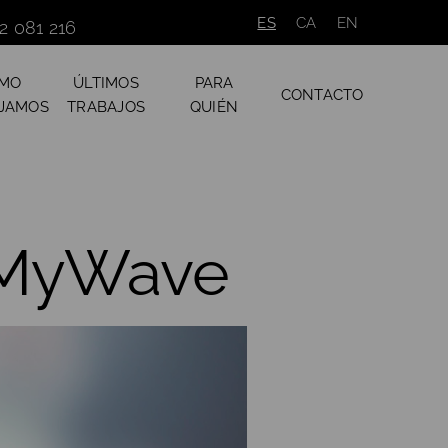
ES
CA
EN
2 081 216
MO
ÚLTIMOS
PARA
CONTACTO
JAMOS
TRABAJOS
QUIÉN
 MyWave