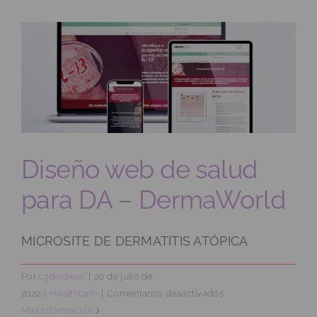
salud
para
Kyntheum®
Diseño web de salud
para DA – DermaWorld
MICROSITE DE DERMATITIS ATÓPICA
Por
cgdeideas
|
20 de julio de
en
2022
|
Healthcare
|
Comentarios desactivados
Diseño
Más información