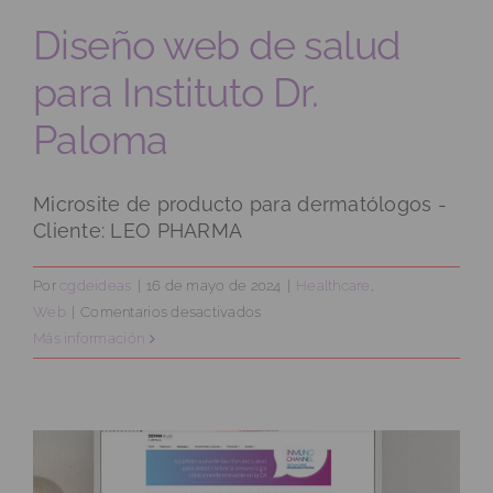
Diseño web de salud
para Instituto Dr.
Paloma
Microsite de producto para dermatólogos -
Cliente: LEO PHARMA
Por
cgdeideas
|
16 de mayo de 2024
|
Healthcare
,
en
Web
|
Comentarios desactivados
Diseño
Más información
web
de
salud
para
Instituto