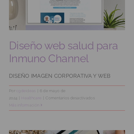
Dr.
Paloma
Diseño web salud para
Inmuno Channel
DISEÑO IMAGEN CORPORATIVA Y WEB
Por
cgdeideas
|
6 de mayo de
en
2024
|
Healthcare
|
Comentarios desactivados
Diseño
Más información
web
salud
para
Inmuno