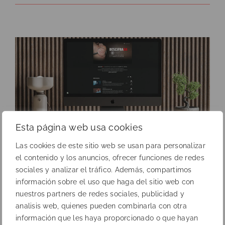
web
de
salud
para
DA
–
DermaWorld
Esta página web usa cookies
Diseño web de salud
Las cookies de este sitio web se usan para personalizar
para Descifrada
el contenido y los anuncios, ofrecer funciones de redes
sociales y analizar el tráfico. Además, compartimos
información sobre el uso que haga del sitio web con
Deasarrollo de plataforma streaming para
nuestros partners de redes sociales, publicidad y
dermatólogos - Cliente: LEO Pharma
analisis web, quienes pueden combinarla con otra
información que les haya proporcionado o que hayan