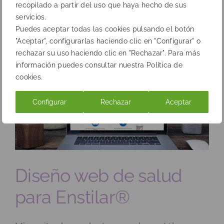
recopilado a partir del uso que haya hecho de sus
Por
cgdeideas
|
29 de diciembre de
servicios.
en
2021
|
Healthcare
|
Comentarios desactivados
Puedes aceptar todas las cookies pulsando el botón
Diseño
Más información
"Aceptar", configurarlas haciendo clic en "Configurar" o
web
rechazar su uso haciendo clic en "Rechazar". Para más
de
información puedes consultar nuestra Política de
salud
cookies.
para
Descifrada
Configurar
Rechazar
Aceptar
Diseño web de salud
para Enstilar®