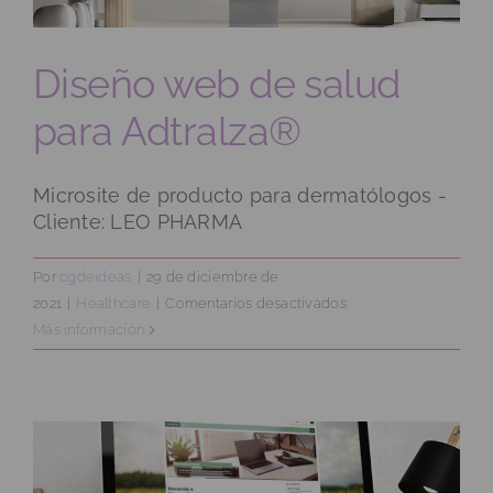
Diseño web de salud
para Adtralza®
Microsite de producto para dermatólogos -
Cliente: LEO PHARMA
Por
cgdeideas
|
29 de diciembre de
en
2021
|
Healthcare
|
Comentarios desactivados
Diseño
Más información
web
de
salud
para
Adtralza®