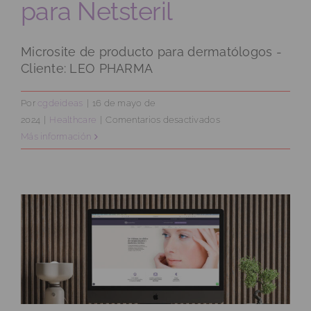
para Netsteril
Microsite de producto para dermatólogos -
Cliente: LEO PHARMA
Por
cgdeideas
|
16 de mayo de
en
2024
|
Healthcare
|
Comentarios desactivados
Diseño
Más información
web
de
salud
para
Netsteril