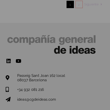
para
Siguiente
1
2
DermaCampus
Passeig Sant Joan 162 local
08037 Barcelona
+34 932 081 216
ideas@cgdeideas.com