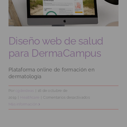
Diseño web de salud
para DermaCampus
Plataforma online de formación en
dermatología
Por
cgdeideas
|
16 de octubre de
en
2019
|
Healthcare
|
Comentarios desactivados
Diseño
Más información
web
de
salud