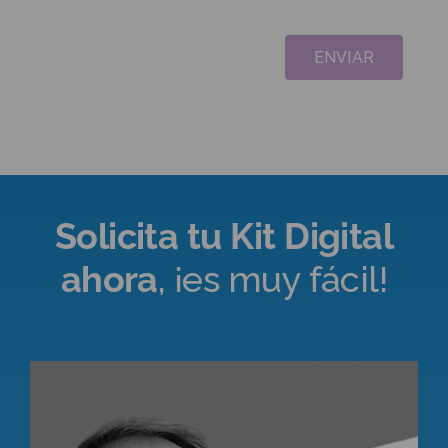
comunicación sea necesaria o pueda suponer una mejora para la
finalidad de los mismos, siempre acorde a la normativa vigente en
materia de protección de datos, Reglamento General de Protección de
Datos.
En el supuesto de que se produzcan cambios en alguno de los datos
facilitados, con la finalidad de mantener nuestro fichero actualizado, le
rogamos nos lo comunique por escrito.
Le informamos de la posibilidad que tiene de ejercer los derechos de
acceso, rectificación, supresión, oposición, limitación del tratamiento y
portabilidad de sus datos de carácter personal de forma presencial en
las oficinas de Compañía General de Ideas S.L., acompañando copia de
DNI, o bien mediante correo postal a Psg. Sant Joan, 162, local 08037
BARCELONA o correo electrónico a ideas@cgdeideas.com.
Solicita tu Kit Digital
ahora
, ¡es muy fácil!