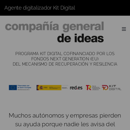
Saltar
Agente digitalizador Kit Digital
al
contenido
Tog
Nav
QUIÉNES
SOMOS
PROGRAMA KIT DIGITAL COFINANCIADO POR LOS
FONDOS NEXT GENERATION (EU)
QUÉ
HACEMOS
DEL MECANISMO DE RECUPERACIÓN Y RESILENCIA
CÓMO
TRABAJAMOS
ÚLTIMOS
TRABAJOS
PARA
QUIÉN
CONTACTO
Muchos autónomos y empresas pierden
su ayuda porque nadie les avisa del