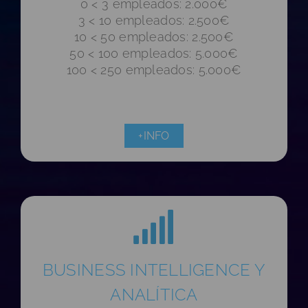
0 < 3 empleados: 2.000€
3 < 10 empleados: 2.500€
10 < 50 empleados: 2.500€
50 < 100 empleados: 5.000€
100 < 250 empleados: 5.000€
+INFO
BUSINESS INTELLIGENCE Y
ANALÍTICA