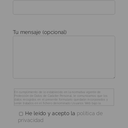
Tu mensaje (opcional)
En cumplimiento de lo establecido en la normativa vigente de
Protección de Datos de Carácter Personal, le comunicamos que los
datos recogidos en el presente formulario quedarán incorporados y
serán tratados en el fichero denominado Usuarios Web bajo la
responsabilidad de Compañía General de Ideas S.L. con el fin de poder
prestar sus servicios, así como para mantenerme informado sobre
He leído y acepto la
política de
cuestiones relativas a la actividad de la empresa.
Le informamos que los datos que nos facilite serán tratados de forma
privacidad
leal, transparente, adecuada, pertinente, limitada, exacta y actualizada y
no se comunicarán o cederán a terceros, exceptuando que esta