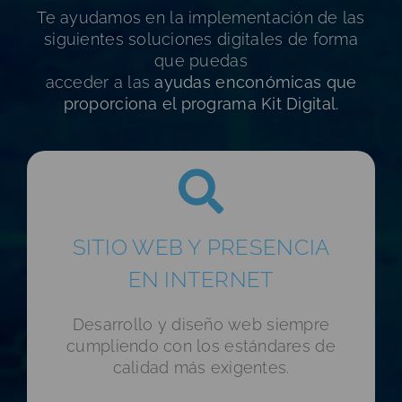
Te ayudamos en la implementación de las
siguientes soluciones digitales de forma
que puedas
acceder a las
ayudas enconómicas que
proporciona el programa Kit Digital.
SITIO WEB Y PRESENCIA
EN INTERNET
Desarrollo y diseño web siempre
cumpliendo con los estándares de
calidad más exigentes.