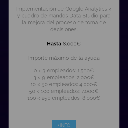
Implementación de Google Analytics 4
y cuadro de mandos Data Studio para
la mejora del proceso de toma de
decisiones.
Hasta
8.000€
Importe máximo de la ayuda
0 < 3 empleados: 1.500€
3 < 9 empleados: 2.000€
10 < 50 empleados: 4.000€
50 < 100 empleados: 7.000€
100 < 250 empleados: 8.000€
+INFO