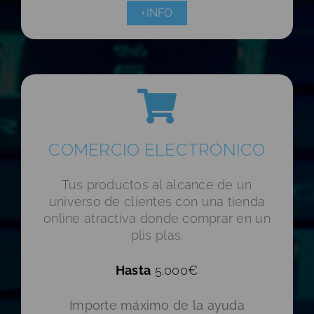
+INFO
COMERCIO ELECTRÓNICO
Tus productos al alcance de un
universo de clientes con una tienda
online atractiva donde comprar en un
plis plas.
Hasta
5.000€
Importe máximo de la ayuda